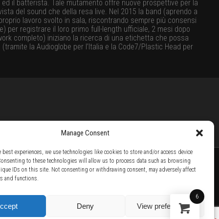
ti ed il batterista. Tale mutamento offre nuove prospettive per la
vista del sound che della resa live. Nel 2015 la band (aprendo a
proprio lavoro svolto in sala, riscontrando sempre più consensi
er registrare il loro primo full-length ufficiale, 2 mesi dopo
rtwork completo) iniziano la ricerca di una etichetta che possa
(tramite la Audioglobe per l’Italia e la Code7/Plastic Head per
Manage Consent
e best experiences, we use technologies like cookies to store and/or access device
Consenting to these technologies will allow us to process data such as browsing
nique IDs on this site. Not consenting or withdrawing consent, may adversely affect
es and functions.
TTER /
BECOME A SOLAR ARTIST /
S BY SOLAR
6
ccept
Deny
View preferences