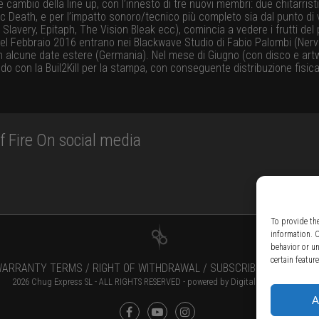
e cambio della line up, con l’innesto di tre nuovi membri: due chitarris
c Death, e per l’impatto sonoro/tecnico più completo sia dal punto di 
lavery, Epitaph, The Vision Bleak ecc), comincia a vedere i frutti del 
l Febbraio 2016 entrano nei Blackwave Studio di Fabio Palombi (Nerve) p
ia e in alcune date estere (Germania). Nel mese di Giugno (con disco e a
 con la Buil2Kill per la stampa, con conseguente distribuzione fisica 
 Fire On social media
To provide th
information. 
behavior or u
certain featur
ARRANTY TERMS /
RIGHT OF WITHDRAWAL /
SUBSCRIBE TO NEWSLE
2026 Chug Express SL - ALL RIGHTS RESERVED - powered by
Digital Player Agency
A