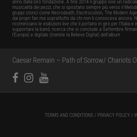
anno dalla loro fondazione. A fine 2014 il gruppo vive un radical
musicalità dei pezzi, che si spostano sempre più verso il Melodi
gruppi storici come Necrodeath, Electrocution, The Modern Age S
dai propri fan ma soprattutto da chi non li conosceva ancora. Ne
ricominciano le esibizioni live che li portano in giro per l’Ital
supportare la band, ricerca che si conclude a Settembre firmando
l’Europa) e digitale (tramite la Believe Digital) dell’album
Caesar Remain – Path of Sorrow/ Chariots Of
TERMS AND CONDITIONS /
PRIVACY POLICY /
W